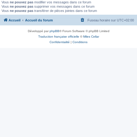
Vous
ne pouvez pas
modifier vos messages dans ce forum
Vous
ne pouvez pas
supprimer vos messages dans ce forum
Vous
ne pouvez pas
transférer de pièces jointes dans ce forum
Accueil
Accueil du forum
Fuseau horaire sur
UTC+02:00
Développé par
phpBB
® Forum Software © phpBB Limited
Traduction française officielle
©
Miles Cellar
Confidentialité
|
Conditions