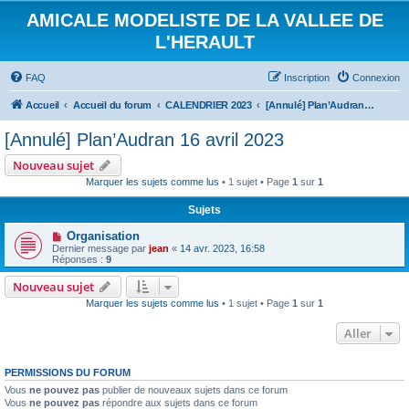
AMICALE MODELISTE DE LA VALLEE DE
L'HERAULT
FAQ
Inscription
Connexion
Accueil
Accueil du forum
CALENDRIER 2023
[Annulé] Plan’Audran 16 avril 2023
[Annulé] Plan’Audran 16 avril 2023
Nouveau sujet
Marquer les sujets comme lus
• 1 sujet • Page
1
sur
1
Sujets
Organisation
Dernier message par
jean
«
14 avr. 2023, 16:58
Réponses :
9
Nouveau sujet
Marquer les sujets comme lus
• 1 sujet • Page
1
sur
1
Aller
PERMISSIONS DU FORUM
Vous
ne pouvez pas
publier de nouveaux sujets dans ce forum
Vous
ne pouvez pas
répondre aux sujets dans ce forum