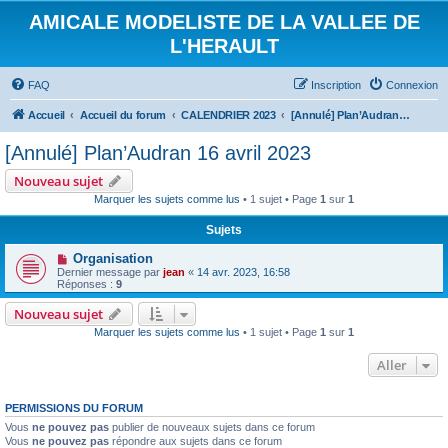
AMICALE MODELISTE DE LA VALLEE DE
L'HERAULT
FAQ
Inscription
Connexion
Accueil
Accueil du forum
CALENDRIER 2023
[Annulé] Plan’Audran 16 avril 2023
[Annulé] Plan’Audran 16 avril 2023
Nouveau sujet
Marquer les sujets comme lus
• 1 sujet • Page
1
sur
1
Sujets
Organisation
Dernier message par
jean
«
14 avr. 2023, 16:58
Réponses :
9
Nouveau sujet
Marquer les sujets comme lus
• 1 sujet • Page
1
sur
1
Aller
PERMISSIONS DU FORUM
Vous
ne pouvez pas
publier de nouveaux sujets dans ce forum
Vous
ne pouvez pas
répondre aux sujets dans ce forum