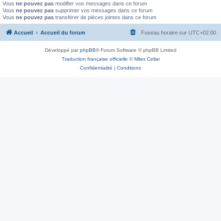
Vous
ne pouvez pas
modifier vos messages dans ce forum
Vous
ne pouvez pas
supprimer vos messages dans ce forum
Vous
ne pouvez pas
transférer de pièces jointes dans ce forum
Accueil
Accueil du forum
Fuseau horaire sur
UTC+02:00
Développé par
phpBB
® Forum Software © phpBB Limited
Traduction française officielle
©
Miles Cellar
Confidentialité
|
Conditions