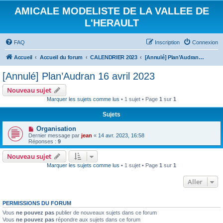
AMICALE MODELISTE DE LA VALLEE DE
L'HERAULT
FAQ
Inscription
Connexion
Accueil
Accueil du forum
CALENDRIER 2023
[Annulé] Plan’Audran 16 avril 2023
[Annulé] Plan’Audran 16 avril 2023
Nouveau sujet
Marquer les sujets comme lus
• 1 sujet • Page
1
sur
1
Sujets
Organisation
Dernier message par
jean
«
14 avr. 2023, 16:58
Réponses :
9
Nouveau sujet
Marquer les sujets comme lus
• 1 sujet • Page
1
sur
1
Aller
PERMISSIONS DU FORUM
Vous
ne pouvez pas
publier de nouveaux sujets dans ce forum
Vous
ne pouvez pas
répondre aux sujets dans ce forum