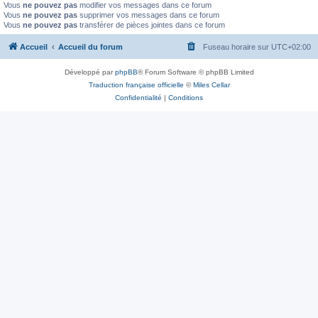
Vous
ne pouvez pas
modifier vos messages dans ce forum
Vous
ne pouvez pas
supprimer vos messages dans ce forum
Vous
ne pouvez pas
transférer de pièces jointes dans ce forum
Accueil
Accueil du forum
Fuseau horaire sur
UTC+02:00
Développé par
phpBB
® Forum Software © phpBB Limited
Traduction française officielle
©
Miles Cellar
Confidentialité
|
Conditions