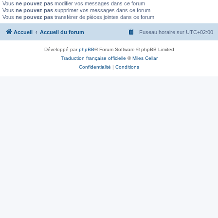
Vous
ne pouvez pas
modifier vos messages dans ce forum
Vous
ne pouvez pas
supprimer vos messages dans ce forum
Vous
ne pouvez pas
transférer de pièces jointes dans ce forum
Accueil
Accueil du forum
Fuseau horaire sur
UTC+02:00
Développé par
phpBB
® Forum Software © phpBB Limited
Traduction française officielle
©
Miles Cellar
Confidentialité
|
Conditions