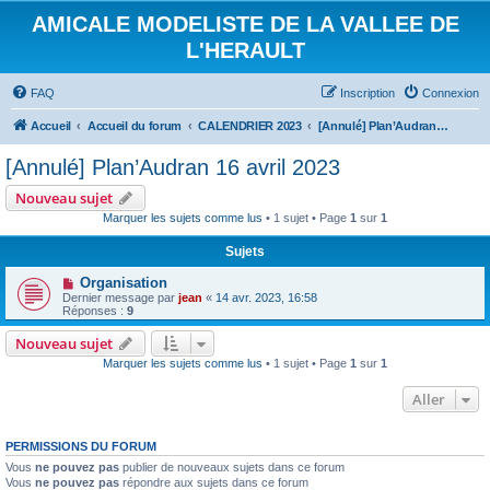
AMICALE MODELISTE DE LA VALLEE DE
L'HERAULT
FAQ
Inscription
Connexion
Accueil
Accueil du forum
CALENDRIER 2023
[Annulé] Plan’Audran 16 avril 2023
[Annulé] Plan’Audran 16 avril 2023
Nouveau sujet
Marquer les sujets comme lus
• 1 sujet • Page
1
sur
1
Sujets
Organisation
Dernier message par
jean
«
14 avr. 2023, 16:58
Réponses :
9
Nouveau sujet
Marquer les sujets comme lus
• 1 sujet • Page
1
sur
1
Aller
PERMISSIONS DU FORUM
Vous
ne pouvez pas
publier de nouveaux sujets dans ce forum
Vous
ne pouvez pas
répondre aux sujets dans ce forum