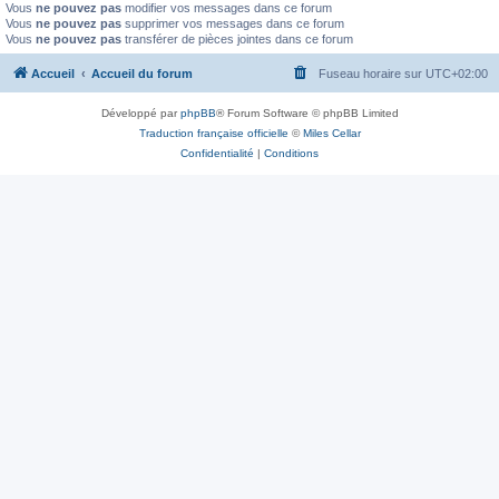
Vous
ne pouvez pas
modifier vos messages dans ce forum
Vous
ne pouvez pas
supprimer vos messages dans ce forum
Vous
ne pouvez pas
transférer de pièces jointes dans ce forum
Accueil
Accueil du forum
Fuseau horaire sur
UTC+02:00
Développé par
phpBB
® Forum Software © phpBB Limited
Traduction française officielle
©
Miles Cellar
Confidentialité
|
Conditions