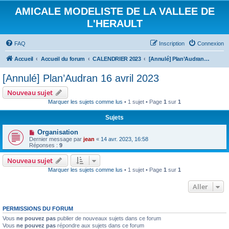
AMICALE MODELISTE DE LA VALLEE DE
L'HERAULT
FAQ
Inscription
Connexion
Accueil
Accueil du forum
CALENDRIER 2023
[Annulé] Plan’Audran 16 avril 2023
[Annulé] Plan’Audran 16 avril 2023
Nouveau sujet
Marquer les sujets comme lus
• 1 sujet • Page
1
sur
1
Sujets
Organisation
Dernier message par
jean
«
14 avr. 2023, 16:58
Réponses :
9
Nouveau sujet
Marquer les sujets comme lus
• 1 sujet • Page
1
sur
1
Aller
PERMISSIONS DU FORUM
Vous
ne pouvez pas
publier de nouveaux sujets dans ce forum
Vous
ne pouvez pas
répondre aux sujets dans ce forum