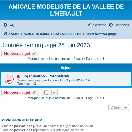
AMICALE MODELISTE DE LA VALLEE DE
L'HERAULT
FAQ
Inscription
Connexion
Accueil
Accueil du forum
CALENDRIER 2023
Journée remorquage 25 juin 2023
Journée remorquage 25 juin 2023
Nouveau sujet
Marquer les sujets comme lus
• 1 sujet • Page
1
sur
1
Sujets
Organisation - volontaires
Dernier message par
toussaint
«
23 juin 2023, 07:46
Réponses :
3
Nouveau sujet
Marquer les sujets comme lus
• 1 sujet • Page
1
sur
1
Aller
PERMISSIONS DU FORUM
Vous
ne pouvez pas
publier de nouveaux sujets dans ce forum
Vous
ne pouvez pas
répondre aux sujets dans ce forum