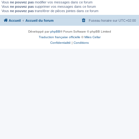
Vous
ne pouvez pas
modifier vos messages dans ce forum
Vous
ne pouvez pas
supprimer vos messages dans ce forum
Vous
ne pouvez pas
transférer de pièces jointes dans ce forum
Accueil
Accueil du forum
Fuseau horaire sur
UTC+02:00
Développé par
phpBB
® Forum Software © phpBB Limited
Traduction française officielle
©
Miles Cellar
Confidentialité
|
Conditions