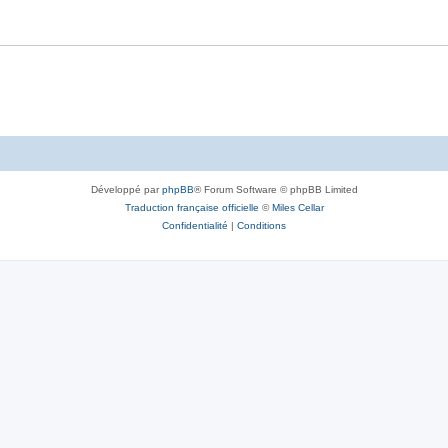
Développé par
phpBB
® Forum Software © phpBB Limited
Traduction française officielle
©
Miles Cellar
Confidentialité
|
Conditions