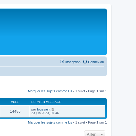
Inscription
Connexion
Marquer les sujets comme lus
• 1 sujet • Page
1
sur
1
VUES
DERNIER MESSAGE
par
toussaint
14486
23 juin 2023, 07:46
Marquer les sujets comme lus
• 1 sujet • Page
1
sur
1
Aller