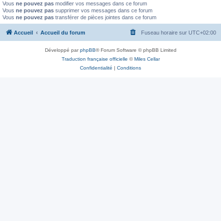
Vous
ne pouvez pas
modifier vos messages dans ce forum
Vous
ne pouvez pas
supprimer vos messages dans ce forum
Vous
ne pouvez pas
transférer de pièces jointes dans ce forum
Accueil
Accueil du forum
Fuseau horaire sur
UTC+02:00
Développé par
phpBB
® Forum Software © phpBB Limited
Traduction française officielle
©
Miles Cellar
Confidentialité
|
Conditions