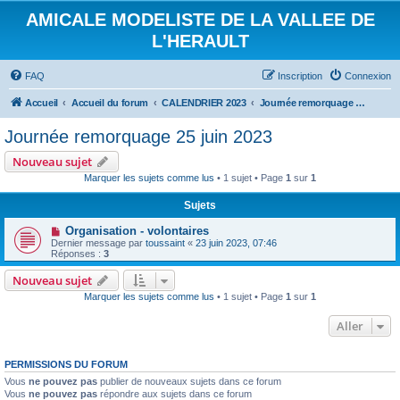
AMICALE MODELISTE DE LA VALLEE DE
L'HERAULT
FAQ
Inscription
Connexion
Accueil
Accueil du forum
CALENDRIER 2023
Journée remorquage 25 juin 2023
Journée remorquage 25 juin 2023
Nouveau sujet
Marquer les sujets comme lus
• 1 sujet • Page
1
sur
1
Sujets
Organisation - volontaires
Dernier message par
toussaint
«
23 juin 2023, 07:46
Réponses :
3
Nouveau sujet
Marquer les sujets comme lus
• 1 sujet • Page
1
sur
1
Aller
PERMISSIONS DU FORUM
Vous
ne pouvez pas
publier de nouveaux sujets dans ce forum
Vous
ne pouvez pas
répondre aux sujets dans ce forum