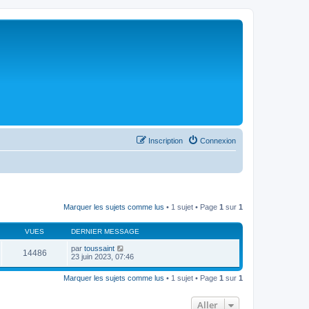
Inscription
Connexion
Marquer les sujets comme lus
• 1 sujet • Page
1
sur
1
VUES
DERNIER MESSAGE
par
toussaint
14486
23 juin 2023, 07:46
Marquer les sujets comme lus
• 1 sujet • Page
1
sur
1
Aller