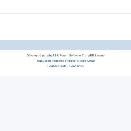
Développé par
phpBB
® Forum Software © phpBB Limited
Traduction française officielle
©
Miles Cellar
Confidentialité
|
Conditions