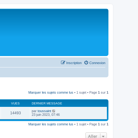
Inscription
Connexion
Marquer les sujets comme lus
• 1 sujet • Page
1
sur
1
VUES
DERNIER MESSAGE
par
toussaint
14493
23 juin 2023, 07:46
Marquer les sujets comme lus
• 1 sujet • Page
1
sur
1
Aller