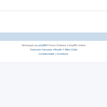
Développé par
phpBB
® Forum Software © phpBB Limited
Traduction française officielle
©
Miles Cellar
Confidentialité
|
Conditions