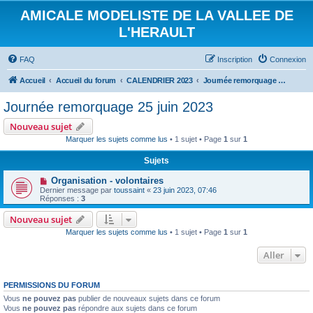
AMICALE MODELISTE DE LA VALLEE DE
L'HERAULT
FAQ
Inscription
Connexion
Accueil
Accueil du forum
CALENDRIER 2023
Journée remorquage 25 juin 2023
Journée remorquage 25 juin 2023
Nouveau sujet
Marquer les sujets comme lus
• 1 sujet • Page
1
sur
1
Sujets
Organisation - volontaires
Dernier message par
toussaint
«
23 juin 2023, 07:46
Réponses :
3
Nouveau sujet
Marquer les sujets comme lus
• 1 sujet • Page
1
sur
1
Aller
PERMISSIONS DU FORUM
Vous
ne pouvez pas
publier de nouveaux sujets dans ce forum
Vous
ne pouvez pas
répondre aux sujets dans ce forum