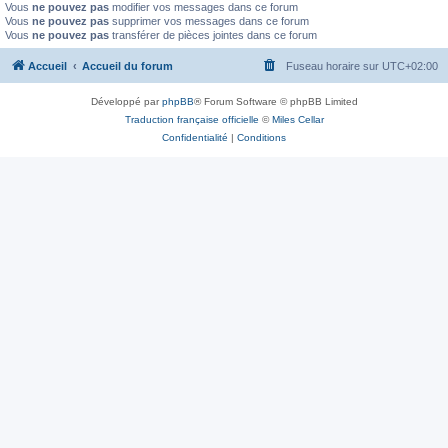
Vous
ne pouvez pas
modifier vos messages dans ce forum
Vous
ne pouvez pas
supprimer vos messages dans ce forum
Vous
ne pouvez pas
transférer de pièces jointes dans ce forum
Accueil
Accueil du forum
Fuseau horaire sur
UTC+02:00
Développé par
phpBB
® Forum Software © phpBB Limited
Traduction française officielle
©
Miles Cellar
Confidentialité
|
Conditions