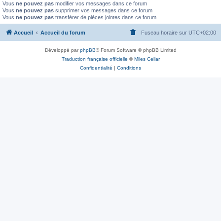
Vous
ne pouvez pas
modifier vos messages dans ce forum
Vous
ne pouvez pas
supprimer vos messages dans ce forum
Vous
ne pouvez pas
transférer de pièces jointes dans ce forum
Accueil
Accueil du forum
Fuseau horaire sur
UTC+02:00
Développé par
phpBB
® Forum Software © phpBB Limited
Traduction française officielle
©
Miles Cellar
Confidentialité
|
Conditions