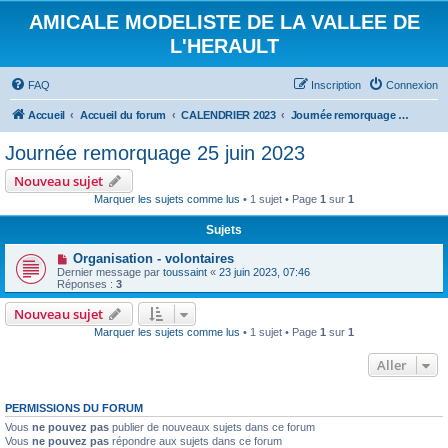
AMICALE MODELISTE DE LA VALLEE DE
L'HERAULT
FAQ
Inscription
Connexion
Accueil
Accueil du forum
CALENDRIER 2023
Journée remorquage 25 juin 2023
Journée remorquage 25 juin 2023
Nouveau sujet
Marquer les sujets comme lus
• 1 sujet • Page
1
sur
1
Sujets
Organisation - volontaires
Dernier message par
toussaint
«
23 juin 2023, 07:46
Réponses :
3
Nouveau sujet
Marquer les sujets comme lus
• 1 sujet • Page
1
sur
1
Aller
PERMISSIONS DU FORUM
Vous
ne pouvez pas
publier de nouveaux sujets dans ce forum
Vous
ne pouvez pas
répondre aux sujets dans ce forum