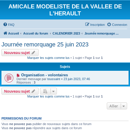
AMICALE MODELISTE DE LA VALLEE DE
L'HERAULT
FAQ
Inscription
Connexion
Accueil
Accueil du forum
CALENDRIER 2023
Journée remorquage 25 juin 2023
Journée remorquage 25 juin 2023
Nouveau sujet
Marquer les sujets comme lus
• 1 sujet • Page
1
sur
1
Sujets
Organisation - volontaires
Dernier message par
toussaint
«
23 juin 2023, 07:46
Réponses :
3
Nouveau sujet
Marquer les sujets comme lus
• 1 sujet • Page
1
sur
1
Aller
PERMISSIONS DU FORUM
Vous
ne pouvez pas
publier de nouveaux sujets dans ce forum
Vous
ne pouvez pas
répondre aux sujets dans ce forum