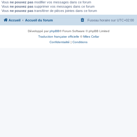
Vous
ne pouvez pas
modifier vos messages dans ce forum
Vous
ne pouvez pas
supprimer vos messages dans ce forum
Vous
ne pouvez pas
transférer de pièces jointes dans ce forum
Accueil
Accueil du forum
Fuseau horaire sur
UTC+02:00
Développé par
phpBB
® Forum Software © phpBB Limited
Traduction française officielle
©
Miles Cellar
Confidentialité
|
Conditions