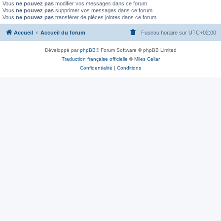
Vous
ne pouvez pas
modifier vos messages dans ce forum
Vous
ne pouvez pas
supprimer vos messages dans ce forum
Vous
ne pouvez pas
transférer de pièces jointes dans ce forum
Accueil
Accueil du forum
Fuseau horaire sur
UTC+02:00
Développé par
phpBB
® Forum Software © phpBB Limited
Traduction française officielle
©
Miles Cellar
Confidentialité
|
Conditions