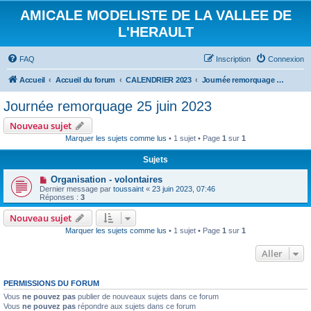
AMICALE MODELISTE DE LA VALLEE DE
L'HERAULT
FAQ
Inscription
Connexion
Accueil
Accueil du forum
CALENDRIER 2023
Journée remorquage 25 juin 2023
Journée remorquage 25 juin 2023
Nouveau sujet
Marquer les sujets comme lus
• 1 sujet • Page
1
sur
1
Sujets
Organisation - volontaires
Dernier message par
toussaint
«
23 juin 2023, 07:46
Réponses :
3
Nouveau sujet
Marquer les sujets comme lus
• 1 sujet • Page
1
sur
1
Aller
PERMISSIONS DU FORUM
Vous
ne pouvez pas
publier de nouveaux sujets dans ce forum
Vous
ne pouvez pas
répondre aux sujets dans ce forum