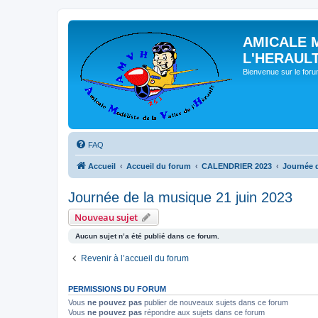
AMICALE 
L'HERAUL
Bienvenue sur le for
FAQ
Accueil
Accueil du forum
CALENDRIER 2023
Journée d
Journée de la musique 21 juin 2023
Nouveau sujet
Aucun sujet n’a été publié dans ce forum.
Revenir à l’accueil du forum
PERMISSIONS DU FORUM
Vous
ne pouvez pas
publier de nouveaux sujets dans ce forum
Vous
ne pouvez pas
répondre aux sujets dans ce forum