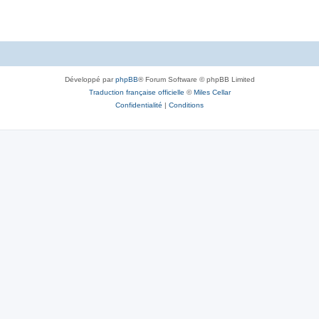
Développé par
phpBB
® Forum Software © phpBB Limited
Traduction française officielle
©
Miles Cellar
Confidentialité
|
Conditions