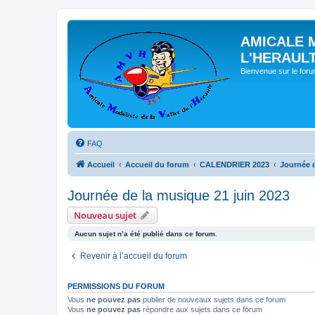
AMICALE 
L'HERAUL
Bienvenue sur le for
FAQ
Accueil
Accueil du forum
CALENDRIER 2023
Journée d
Journée de la musique 21 juin 2023
Nouveau sujet
Aucun sujet n’a été publié dans ce forum.
Revenir à l’accueil du forum
PERMISSIONS DU FORUM
Vous
ne pouvez pas
publier de nouveaux sujets dans ce forum
Vous
ne pouvez pas
répondre aux sujets dans ce forum