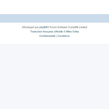
Développé par
phpBB
® Forum Software © phpBB Limited
Traduction française officielle
©
Miles Cellar
Confidentialité
|
Conditions