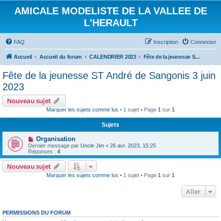
AMICALE MODELISTE DE LA VALLEE DE
L'HERAULT
FAQ
Inscription
Connexion
Accueil
Accueil du forum
CALENDRIER 2023
Fête de la jeunesse ST André de Sangonis 3 juin 2023
Fête de la jeunesse ST André de Sangonis 3 juin
2023
Nouveau sujet
Marquer les sujets comme lus
• 1 sujet • Page
1
sur
1
Sujets
Organisation
Dernier message par
Uncle Jim
«
26 avr. 2023, 15:25
Réponses :
4
Nouveau sujet
Marquer les sujets comme lus
• 1 sujet • Page
1
sur
1
Aller
PERMISSIONS DU FORUM