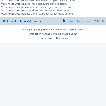
Vous
ne pouvez pas
publier de nouveaux sujets dans ce forum
Vous
ne pouvez pas
répondre aux sujets dans ce forum
Vous
ne pouvez pas
modifier vos messages dans ce forum
Vous
ne pouvez pas
supprimer vos messages dans ce forum
Vous
ne pouvez pas
transférer de pièces jointes dans ce forum
Accueil
Accueil du forum
Fuseau horaire sur
UTC+02:00
Développé par
phpBB
® Forum Software © phpBB Limited
Traduction française officielle
©
Miles Cellar
Confidentialité
|
Conditions