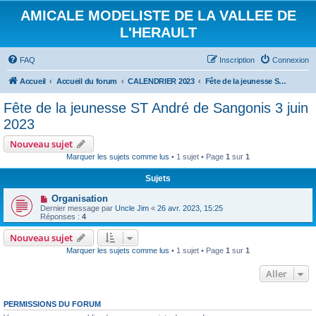
AMICALE MODELISTE DE LA VALLEE DE
L'HERAULT
FAQ
Inscription
Connexion
Accueil
Accueil du forum
CALENDRIER 2023
Fête de la jeunesse ST André de Sangonis 3 juin 2023
Fête de la jeunesse ST André de Sangonis 3 juin
2023
Nouveau sujet
Marquer les sujets comme lus
• 1 sujet • Page
1
sur
1
Sujets
Organisation
Dernier message par
Uncle Jim
«
26 avr. 2023, 15:25
Réponses :
4
Nouveau sujet
Marquer les sujets comme lus
• 1 sujet • Page
1
sur
1
Aller
PERMISSIONS DU FORUM