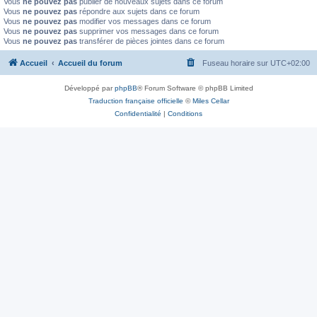
Vous
ne pouvez pas
publier de nouveaux sujets dans ce forum
Vous
ne pouvez pas
répondre aux sujets dans ce forum
Vous
ne pouvez pas
modifier vos messages dans ce forum
Vous
ne pouvez pas
supprimer vos messages dans ce forum
Vous
ne pouvez pas
transférer de pièces jointes dans ce forum
Accueil
Accueil du forum
Fuseau horaire sur
UTC+02:00
Développé par
phpBB
® Forum Software © phpBB Limited
Traduction française officielle
©
Miles Cellar
Confidentialité
|
Conditions