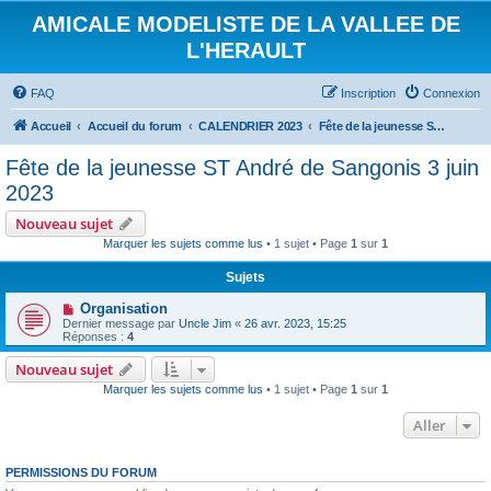
AMICALE MODELISTE DE LA VALLEE DE
L'HERAULT
FAQ
Inscription
Connexion
Accueil
Accueil du forum
CALENDRIER 2023
Fête de la jeunesse ST André de Sangonis 3 juin 2023
Fête de la jeunesse ST André de Sangonis 3 juin
2023
Nouveau sujet
Marquer les sujets comme lus
• 1 sujet • Page
1
sur
1
Sujets
Organisation
Dernier message par
Uncle Jim
«
26 avr. 2023, 15:25
Réponses :
4
Nouveau sujet
Marquer les sujets comme lus
• 1 sujet • Page
1
sur
1
Aller
PERMISSIONS DU FORUM