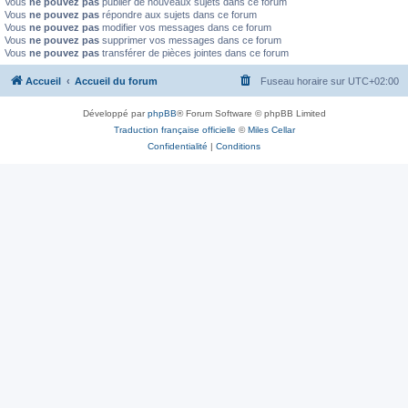
Vous
ne pouvez pas
publier de nouveaux sujets dans ce forum
Vous
ne pouvez pas
répondre aux sujets dans ce forum
Vous
ne pouvez pas
modifier vos messages dans ce forum
Vous
ne pouvez pas
supprimer vos messages dans ce forum
Vous
ne pouvez pas
transférer de pièces jointes dans ce forum
Accueil
Accueil du forum
Fuseau horaire sur
UTC+02:00
Développé par
phpBB
® Forum Software © phpBB Limited
Traduction française officielle
©
Miles Cellar
Confidentialité
|
Conditions