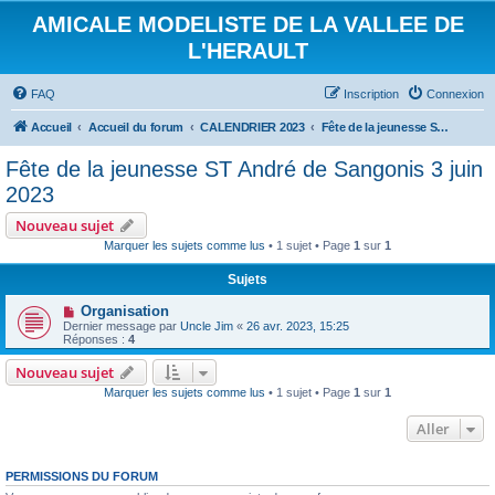
AMICALE MODELISTE DE LA VALLEE DE
L'HERAULT
FAQ
Inscription
Connexion
Accueil
Accueil du forum
CALENDRIER 2023
Fête de la jeunesse ST André de Sangonis 3 juin 2023
Fête de la jeunesse ST André de Sangonis 3 juin
2023
Nouveau sujet
Marquer les sujets comme lus
• 1 sujet • Page
1
sur
1
Sujets
Organisation
Dernier message par
Uncle Jim
«
26 avr. 2023, 15:25
Réponses :
4
Nouveau sujet
Marquer les sujets comme lus
• 1 sujet • Page
1
sur
1
Aller
PERMISSIONS DU FORUM