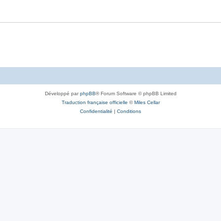
Développé par
phpBB
® Forum Software © phpBB Limited
Traduction française officielle
©
Miles Cellar
Confidentialité
|
Conditions