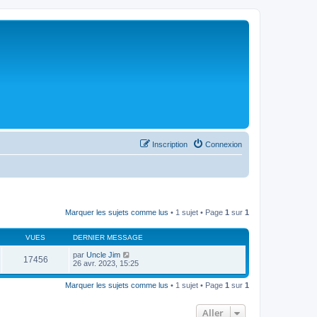
Inscription
Connexion
Marquer les sujets comme lus
• 1 sujet • Page
1
sur
1
VUES
DERNIER MESSAGE
par
Uncle Jim
17456
26 avr. 2023, 15:25
Marquer les sujets comme lus
• 1 sujet • Page
1
sur
1
Aller