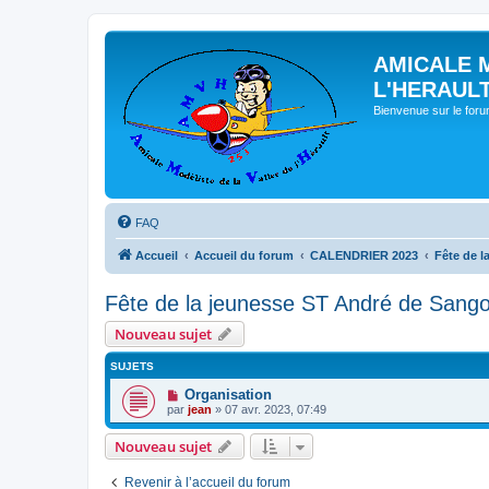
AMICALE 
L'HERAUL
Bienvenue sur le for
FAQ
Accueil
Accueil du forum
CALENDRIER 2023
Fête de l
Fête de la jeunesse ST André de Sango
Nouveau sujet
SUJETS
Organisation
par
jean
» 07 avr. 2023, 07:49
Nouveau sujet
Revenir à l’accueil du forum