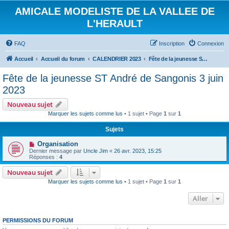
AMICALE MODELISTE DE LA VALLEE DE
L'HERAULT
FAQ
Inscription
Connexion
Accueil
Accueil du forum
CALENDRIER 2023
Fête de la jeunesse ST André de Sangonis 3 juin 2023
Fête de la jeunesse ST André de Sangonis 3 juin
2023
Nouveau sujet
Marquer les sujets comme lus
• 1 sujet • Page
1
sur
1
Sujets
Organisation
Dernier message par
Uncle Jim
«
26 avr. 2023, 15:25
Réponses :
4
Nouveau sujet
Marquer les sujets comme lus
• 1 sujet • Page
1
sur
1
Aller
PERMISSIONS DU FORUM