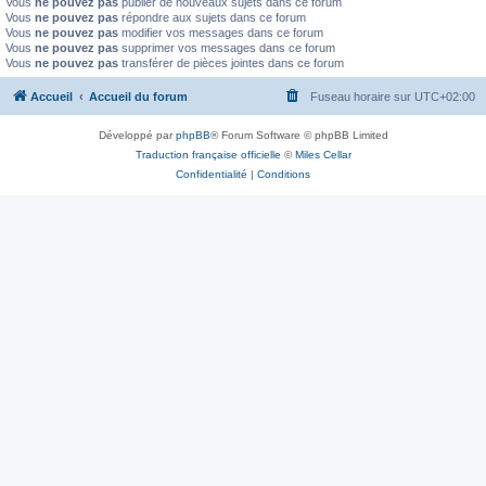
Vous
ne pouvez pas
publier de nouveaux sujets dans ce forum
Vous
ne pouvez pas
répondre aux sujets dans ce forum
Vous
ne pouvez pas
modifier vos messages dans ce forum
Vous
ne pouvez pas
supprimer vos messages dans ce forum
Vous
ne pouvez pas
transférer de pièces jointes dans ce forum
Accueil
Accueil du forum
Fuseau horaire sur
UTC+02:00
Développé par
phpBB
® Forum Software © phpBB Limited
Traduction française officielle
©
Miles Cellar
Confidentialité
|
Conditions