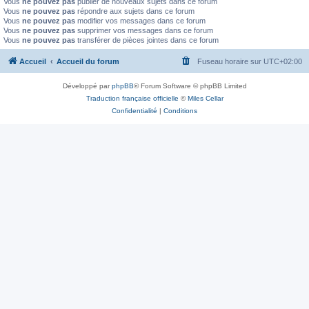
Vous
ne pouvez pas
publier de nouveaux sujets dans ce forum
Vous
ne pouvez pas
répondre aux sujets dans ce forum
Vous
ne pouvez pas
modifier vos messages dans ce forum
Vous
ne pouvez pas
supprimer vos messages dans ce forum
Vous
ne pouvez pas
transférer de pièces jointes dans ce forum
Accueil
Accueil du forum
Fuseau horaire sur
UTC+02:00
Développé par
phpBB
® Forum Software © phpBB Limited
Traduction française officielle
©
Miles Cellar
Confidentialité
|
Conditions