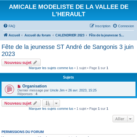
AMICALE MODELISTE DE LA VALLEE DE
L'HERAULT
FAQ
Inscription
Connexion
Accueil
Accueil du forum
CALENDRIER 2023
Fête de la jeunesse ST André de Sangonis 3 juin 2023
Fête de la jeunesse ST André de Sangonis 3 juin
2023
Nouveau sujet
Marquer les sujets comme lus
• 1 sujet • Page
1
sur
1
Sujets
Organisation
Dernier message par
Uncle Jim
«
26 avr. 2023, 15:25
Réponses :
4
Nouveau sujet
Marquer les sujets comme lus
• 1 sujet • Page
1
sur
1
Aller
PERMISSIONS DU FORUM