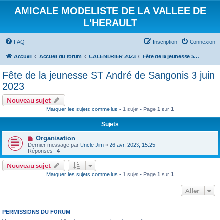
AMICALE MODELISTE DE LA VALLEE DE
L'HERAULT
FAQ
Inscription
Connexion
Accueil
Accueil du forum
CALENDRIER 2023
Fête de la jeunesse ST André de Sangonis 3 juin 2023
Fête de la jeunesse ST André de Sangonis 3 juin
2023
Nouveau sujet
Marquer les sujets comme lus
• 1 sujet • Page
1
sur
1
Sujets
Organisation
Dernier message par
Uncle Jim
«
26 avr. 2023, 15:25
Réponses :
4
Nouveau sujet
Marquer les sujets comme lus
• 1 sujet • Page
1
sur
1
Aller
PERMISSIONS DU FORUM