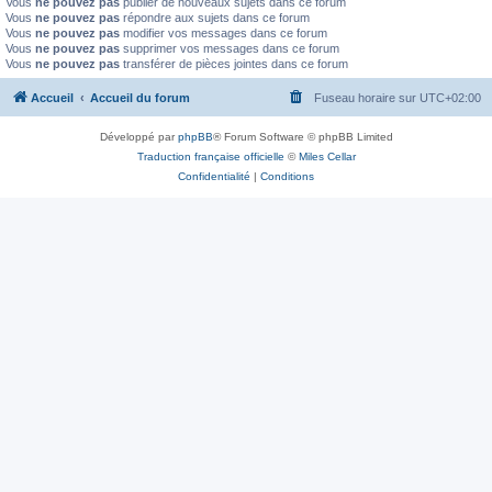
Vous
ne pouvez pas
publier de nouveaux sujets dans ce forum
Vous
ne pouvez pas
répondre aux sujets dans ce forum
Vous
ne pouvez pas
modifier vos messages dans ce forum
Vous
ne pouvez pas
supprimer vos messages dans ce forum
Vous
ne pouvez pas
transférer de pièces jointes dans ce forum
Accueil
Accueil du forum
Fuseau horaire sur
UTC+02:00
Développé par
phpBB
® Forum Software © phpBB Limited
Traduction française officielle
©
Miles Cellar
Confidentialité
|
Conditions