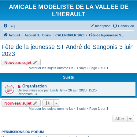
AMICALE MODELISTE DE LA VALLEE DE
L'HERAULT
FAQ
Inscription
Connexion
Accueil
Accueil du forum
CALENDRIER 2023
Fête de la jeunesse ST André de Sangonis 3 juin 2023
Fête de la jeunesse ST André de Sangonis 3 juin
2023
Nouveau sujet
Marquer les sujets comme lus
• 1 sujet • Page
1
sur
1
Sujets
Organisation
Dernier message par
Uncle Jim
«
26 avr. 2023, 15:25
Réponses :
4
Nouveau sujet
Marquer les sujets comme lus
• 1 sujet • Page
1
sur
1
Aller
PERMISSIONS DU FORUM