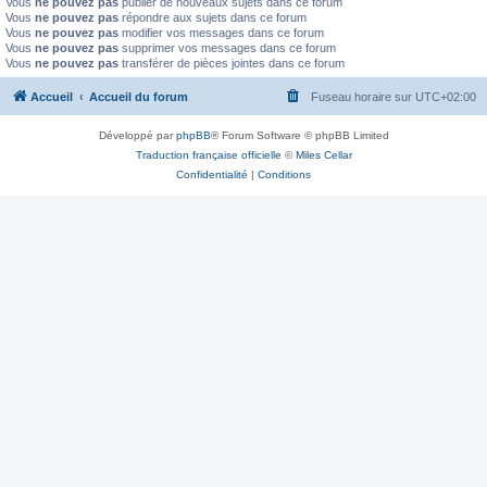
Vous
ne pouvez pas
publier de nouveaux sujets dans ce forum
Vous
ne pouvez pas
répondre aux sujets dans ce forum
Vous
ne pouvez pas
modifier vos messages dans ce forum
Vous
ne pouvez pas
supprimer vos messages dans ce forum
Vous
ne pouvez pas
transférer de pièces jointes dans ce forum
Accueil
Accueil du forum
Fuseau horaire sur
UTC+02:00
Développé par
phpBB
® Forum Software © phpBB Limited
Traduction française officielle
©
Miles Cellar
Confidentialité
|
Conditions