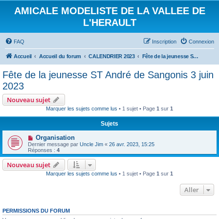
AMICALE MODELISTE DE LA VALLEE DE
L'HERAULT
FAQ
Inscription
Connexion
Accueil
Accueil du forum
CALENDRIER 2023
Fête de la jeunesse ST André de Sangonis 3 juin 2023
Fête de la jeunesse ST André de Sangonis 3 juin
2023
Nouveau sujet
Marquer les sujets comme lus
• 1 sujet • Page
1
sur
1
Sujets
Organisation
Dernier message par
Uncle Jim
«
26 avr. 2023, 15:25
Réponses :
4
Nouveau sujet
Marquer les sujets comme lus
• 1 sujet • Page
1
sur
1
Aller
PERMISSIONS DU FORUM