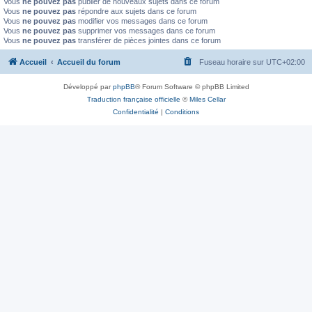
Vous
ne pouvez pas
publier de nouveaux sujets dans ce forum
Vous
ne pouvez pas
répondre aux sujets dans ce forum
Vous
ne pouvez pas
modifier vos messages dans ce forum
Vous
ne pouvez pas
supprimer vos messages dans ce forum
Vous
ne pouvez pas
transférer de pièces jointes dans ce forum
Accueil
Accueil du forum
Fuseau horaire sur
UTC+02:00
Développé par
phpBB
® Forum Software © phpBB Limited
Traduction française officielle
©
Miles Cellar
Confidentialité
|
Conditions