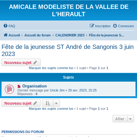
AMICALE MODELISTE DE LA VALLEE DE
L'HERAULT
FAQ
Inscription
Connexion
Accueil
Accueil du forum
CALENDRIER 2023
Fête de la jeunesse ST André de Sangonis 3 juin 2023
Fête de la jeunesse ST André de Sangonis 3 juin
2023
Nouveau sujet
Marquer les sujets comme lus
• 1 sujet • Page
1
sur
1
Sujets
Organisation
Dernier message par
Uncle Jim
«
26 avr. 2023, 15:25
Réponses :
4
Nouveau sujet
Marquer les sujets comme lus
• 1 sujet • Page
1
sur
1
Aller
PERMISSIONS DU FORUM