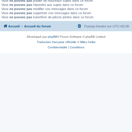
Vous
ne pouvez pas
publier de nouveaux sujets dans ce forum
Vous
ne pouvez pas
répondre aux sujets dans ce forum
Vous
ne pouvez pas
modifier vos messages dans ce forum
Vous
ne pouvez pas
supprimer vos messages dans ce forum
Vous
ne pouvez pas
transférer de pièces jointes dans ce forum
Accueil
Accueil du forum
Fuseau horaire sur
UTC+02:00
Développé par
phpBB
® Forum Software © phpBB Limited
Traduction française officielle
©
Miles Cellar
Confidentialité
|
Conditions