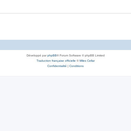
Développé par
phpBB
® Forum Software © phpBB Limited
Traduction française officielle
©
Miles Cellar
Confidentialité
|
Conditions