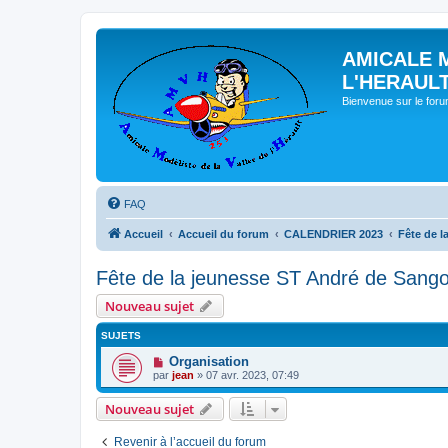
AMICALE 
L'HERAUL
Bienvenue sur le for
FAQ
Accueil
Accueil du forum
CALENDRIER 2023
Fête de l
Fête de la jeunesse ST André de Sango
Nouveau sujet
SUJETS
Organisation
par
jean
» 07 avr. 2023, 07:49
Nouveau sujet
Revenir à l’accueil du forum