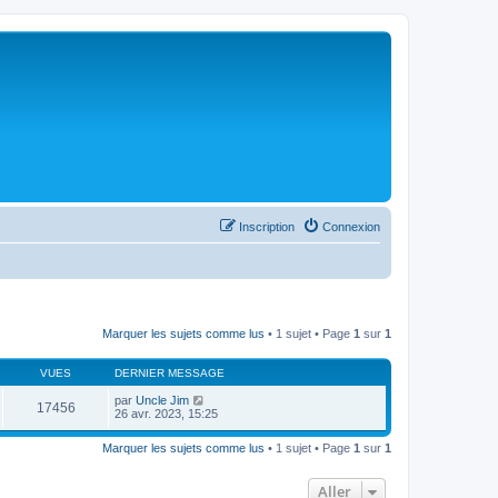
Inscription
Connexion
Marquer les sujets comme lus
• 1 sujet • Page
1
sur
1
VUES
DERNIER MESSAGE
par
Uncle Jim
17456
26 avr. 2023, 15:25
Marquer les sujets comme lus
• 1 sujet • Page
1
sur
1
Aller