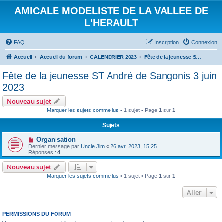
AMICALE MODELISTE DE LA VALLEE DE
L'HERAULT
FAQ
Inscription
Connexion
Accueil
Accueil du forum
CALENDRIER 2023
Fête de la jeunesse ST André de Sangonis 3 juin 2023
Fête de la jeunesse ST André de Sangonis 3 juin
2023
Nouveau sujet
Marquer les sujets comme lus
• 1 sujet • Page
1
sur
1
Sujets
Organisation
Dernier message par
Uncle Jim
«
26 avr. 2023, 15:25
Réponses :
4
Nouveau sujet
Marquer les sujets comme lus
• 1 sujet • Page
1
sur
1
Aller
PERMISSIONS DU FORUM