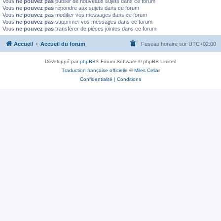
Vous
ne pouvez pas
publier de nouveaux sujets dans ce forum
Vous
ne pouvez pas
répondre aux sujets dans ce forum
Vous
ne pouvez pas
modifier vos messages dans ce forum
Vous
ne pouvez pas
supprimer vos messages dans ce forum
Vous
ne pouvez pas
transférer de pièces jointes dans ce forum
Accueil
Accueil du forum
Fuseau horaire sur
UTC+02:00
Développé par
phpBB
® Forum Software © phpBB Limited
Traduction française officielle
©
Miles Cellar
Confidentialité
|
Conditions