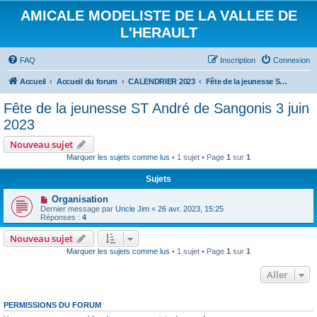
AMICALE MODELISTE DE LA VALLEE DE
L'HERAULT
FAQ
Inscription
Connexion
Accueil
Accueil du forum
CALENDRIER 2023
Fête de la jeunesse ST André de Sangonis 3 juin 2023
Fête de la jeunesse ST André de Sangonis 3 juin
2023
Nouveau sujet
Marquer les sujets comme lus
• 1 sujet • Page
1
sur
1
Sujets
Organisation
Dernier message par
Uncle Jim
«
26 avr. 2023, 15:25
Réponses :
4
Nouveau sujet
Marquer les sujets comme lus
• 1 sujet • Page
1
sur
1
Aller
PERMISSIONS DU FORUM