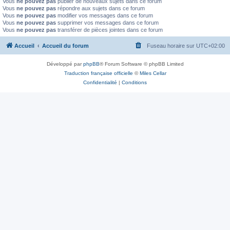
Vous
ne pouvez pas
publier de nouveaux sujets dans ce forum
Vous
ne pouvez pas
répondre aux sujets dans ce forum
Vous
ne pouvez pas
modifier vos messages dans ce forum
Vous
ne pouvez pas
supprimer vos messages dans ce forum
Vous
ne pouvez pas
transférer de pièces jointes dans ce forum
Accueil
Accueil du forum
Fuseau horaire sur
UTC+02:00
Développé par
phpBB
® Forum Software © phpBB Limited
Traduction française officielle
©
Miles Cellar
Confidentialité
|
Conditions