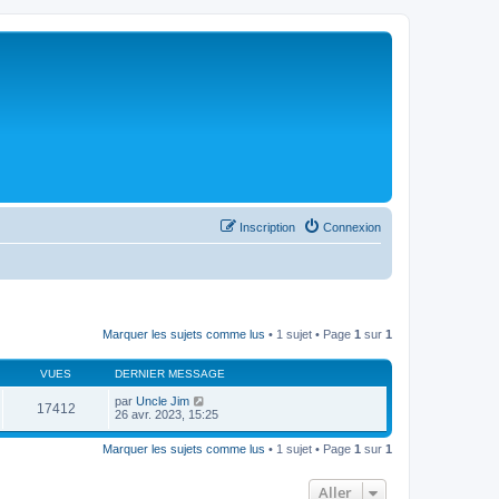
Inscription
Connexion
Marquer les sujets comme lus
• 1 sujet • Page
1
sur
1
VUES
DERNIER MESSAGE
par
Uncle Jim
17412
26 avr. 2023, 15:25
Marquer les sujets comme lus
• 1 sujet • Page
1
sur
1
Aller