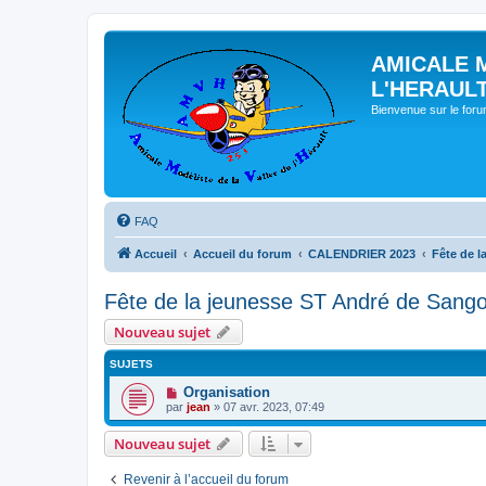
AMICALE 
L'HERAUL
Bienvenue sur le for
FAQ
Accueil
Accueil du forum
CALENDRIER 2023
Fête de l
Fête de la jeunesse ST André de Sango
Nouveau sujet
SUJETS
Organisation
par
jean
» 07 avr. 2023, 07:49
Nouveau sujet
Revenir à l’accueil du forum