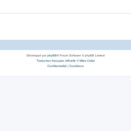
Développé par
phpBB
® Forum Software © phpBB Limited
Traduction française officielle
©
Miles Cellar
Confidentialité
|
Conditions