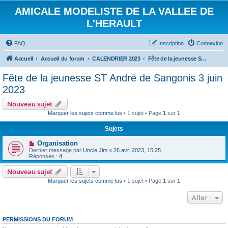
AMICALE MODELISTE DE LA VALLEE DE
L'HERAULT
FAQ
Inscription
Connexion
Accueil
Accueil du forum
CALENDRIER 2023
Fête de la jeunesse ST André de Sangonis 3 juin 2023
Fête de la jeunesse ST André de Sangonis 3 juin
2023
Nouveau sujet
Marquer les sujets comme lus
• 1 sujet • Page
1
sur
1
Sujets
Organisation
Dernier message par
Uncle Jim
«
26 avr. 2023, 15:25
Réponses :
4
Nouveau sujet
Marquer les sujets comme lus
• 1 sujet • Page
1
sur
1
Aller
PERMISSIONS DU FORUM