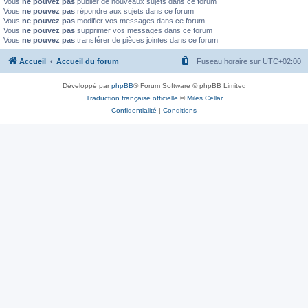
Vous
ne pouvez pas
publier de nouveaux sujets dans ce forum
Vous
ne pouvez pas
répondre aux sujets dans ce forum
Vous
ne pouvez pas
modifier vos messages dans ce forum
Vous
ne pouvez pas
supprimer vos messages dans ce forum
Vous
ne pouvez pas
transférer de pièces jointes dans ce forum
Accueil
Accueil du forum
Fuseau horaire sur
UTC+02:00
Développé par
phpBB
® Forum Software © phpBB Limited
Traduction française officielle
©
Miles Cellar
Confidentialité
|
Conditions