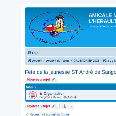
AMICALE 
L'HERAUL
Bienvenue sur le for
FAQ
Accueil
Accueil du forum
CALENDRIER 2023
Fête de l
Fête de la jeunesse ST André de Sango
Nouveau sujet
SUJETS
Organisation
par
jean
» 07 avr. 2023, 07:49
Nouveau sujet
Revenir à l’accueil du forum