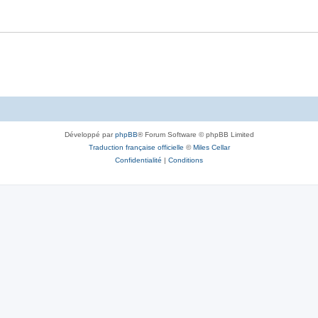
Développé par
phpBB
® Forum Software © phpBB Limited
Traduction française officielle
©
Miles Cellar
Confidentialité
|
Conditions