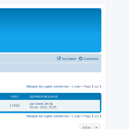
Inscription
Connexion
Marquer les sujets comme lus
• 1 sujet • Page
1
sur
1
VUES
DERNIER MESSAGE
par
Uncle Jim
17456
26 avr. 2023, 15:25
Marquer les sujets comme lus
• 1 sujet • Page
1
sur
1
Aller