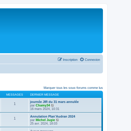
Inscription
Connexion
Marquer tous les sous-forums comme lus
MESSAGES
DERNIER MESSAGE
journée JIR du 31 mars annulée
1
C
par
Chamy34
o
16 mars 2024, 10:31
n
s
Annulation Plan'Audran 2024
1
u
C
par
Michel Jugie
l
o
25 avr. 2024, 18:03
t
n
e
s