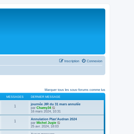
Inscription
Connexion
Marquer tous les sous-forums comme lus
MESSAGES
DERNIER MESSAGE
journée JIR du 31 mars annulée
1
C
par
Chamy34
o
16 mars 2024, 10:31
n
s
Annulation Plan'Audran 2024
1
u
C
par
Michel Jugie
l
o
25 avr. 2024, 18:03
t
n
e
s