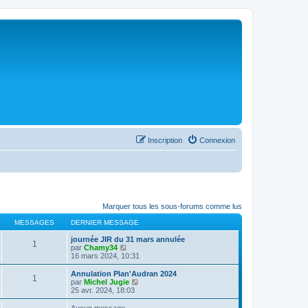
Inscription
Connexion
Marquer tous les sous-forums comme lus
MESSAGES
DERNIER MESSAGE
journée JIR du 31 mars annulée
1
C
par
Chamy34
o
16 mars 2024, 10:31
n
s
Annulation Plan'Audran 2024
1
u
C
par
Michel Jugie
l
o
25 avr. 2024, 18:03
t
n
e
s