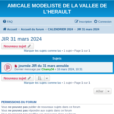
AMICALE MODELISTE DE LA VALLEE DE
L'HERAULT
FAQ
Inscription
Connexion
Accueil
Accueil du forum
CALENDRIER 2024
JIR 31 mars 2024
JIR 31 mars 2024
Nouveau sujet
Marquer les sujets comme lus
• 1 sujet • Page
1
sur
1
Sujets
journée JIR du 31 mars annulée
Dernier message par
Chamy34
«
16 mars 2024, 10:31
Nouveau sujet
Marquer les sujets comme lus
• 1 sujet • Page
1
sur
1
Aller
PERMISSIONS DU FORUM
Vous
ne pouvez pas
publier de nouveaux sujets dans ce forum
Vous
ne pouvez pas
répondre aux sujets dans ce forum