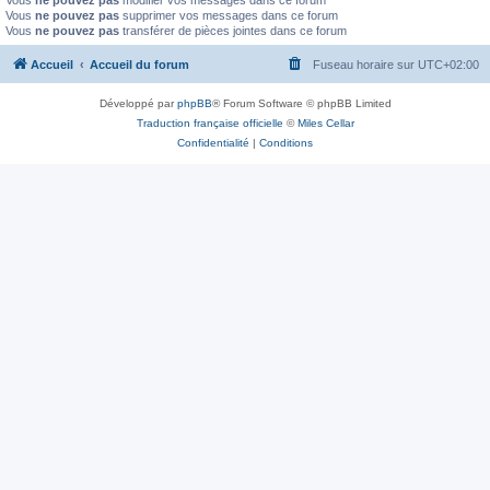
Vous
ne pouvez pas
modifier vos messages dans ce forum
Vous
ne pouvez pas
supprimer vos messages dans ce forum
Vous
ne pouvez pas
transférer de pièces jointes dans ce forum
Accueil
Accueil du forum
Fuseau horaire sur
UTC+02:00
Développé par
phpBB
® Forum Software © phpBB Limited
Traduction française officielle
©
Miles Cellar
Confidentialité
|
Conditions