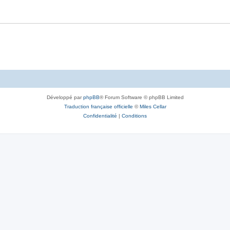
Développé par
phpBB
® Forum Software © phpBB Limited
Traduction française officielle
©
Miles Cellar
Confidentialité
|
Conditions