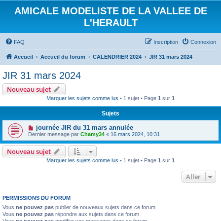
AMICALE MODELISTE DE LA VALLEE DE
L'HERAULT
FAQ
Inscription
Connexion
Accueil
Accueil du forum
CALENDRIER 2024
JIR 31 mars 2024
JIR 31 mars 2024
Nouveau sujet
Marquer les sujets comme lus
• 1 sujet • Page
1
sur
1
Sujets
journée JIR du 31 mars annulée
Dernier message par
Chamy34
«
16 mars 2024, 10:31
Nouveau sujet
Marquer les sujets comme lus
• 1 sujet • Page
1
sur
1
Aller
PERMISSIONS DU FORUM
Vous
ne pouvez pas
publier de nouveaux sujets dans ce forum
Vous
ne pouvez pas
répondre aux sujets dans ce forum