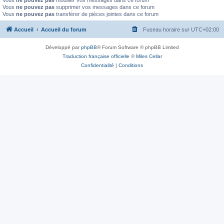
Vous
ne pouvez pas
modifier vos messages dans ce forum
Vous
ne pouvez pas
supprimer vos messages dans ce forum
Vous
ne pouvez pas
transférer de pièces jointes dans ce forum
Accueil
Accueil du forum
Fuseau horaire sur
UTC+02:00
Développé par
phpBB
® Forum Software © phpBB Limited
Traduction française officielle
©
Miles Cellar
Confidentialité
|
Conditions