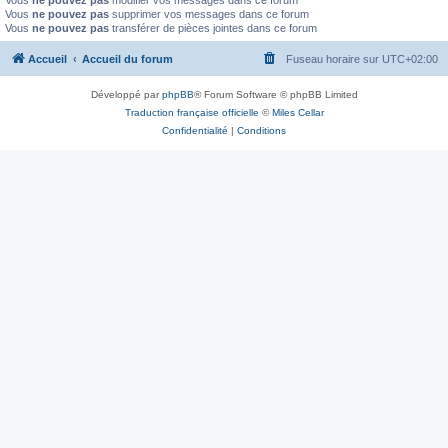
Vous
ne pouvez pas
modifier vos messages dans ce forum
Vous
ne pouvez pas
supprimer vos messages dans ce forum
Vous
ne pouvez pas
transférer de pièces jointes dans ce forum
Accueil
Accueil du forum
Fuseau horaire sur
UTC+02:00
Développé par
phpBB
® Forum Software © phpBB Limited
Traduction française officielle
©
Miles Cellar
Confidentialité
|
Conditions