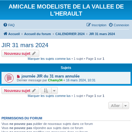
AMICALE MODELISTE DE LA VALLEE DE
L'HERAULT
FAQ
Inscription
Connexion
Accueil
Accueil du forum
CALENDRIER 2024
JIR 31 mars 2024
JIR 31 mars 2024
Nouveau sujet
Marquer les sujets comme lus
• 1 sujet • Page
1
sur
1
Sujets
journée JIR du 31 mars annulée
Dernier message par
Chamy34
«
16 mars 2024, 10:31
Nouveau sujet
Marquer les sujets comme lus
• 1 sujet • Page
1
sur
1
Aller
PERMISSIONS DU FORUM
Vous
ne pouvez pas
publier de nouveaux sujets dans ce forum
Vous
ne pouvez pas
répondre aux sujets dans ce forum