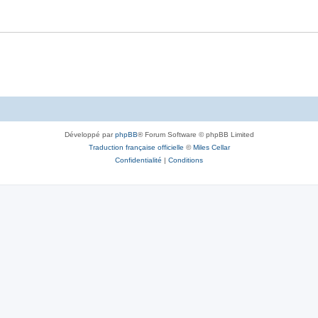
Développé par
phpBB
® Forum Software © phpBB Limited
Traduction française officielle
©
Miles Cellar
Confidentialité
|
Conditions