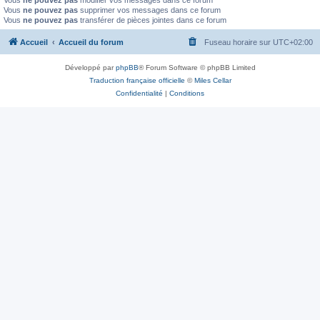
Vous
ne pouvez pas
modifier vos messages dans ce forum
Vous
ne pouvez pas
supprimer vos messages dans ce forum
Vous
ne pouvez pas
transférer de pièces jointes dans ce forum
Accueil
Accueil du forum
Fuseau horaire sur
UTC+02:00
Développé par
phpBB
® Forum Software © phpBB Limited
Traduction française officielle
©
Miles Cellar
Confidentialité
|
Conditions