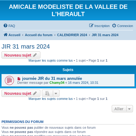
AMICALE MODELISTE DE LA VALLEE DE
L'HERAULT
FAQ
Inscription
Connexion
Accueil
Accueil du forum
CALENDRIER 2024
JIR 31 mars 2024
JIR 31 mars 2024
Nouveau sujet
Marquer les sujets comme lus
• 1 sujet • Page
1
sur
1
Sujets
journée JIR du 31 mars annulée
Dernier message par
Chamy34
«
16 mars 2024, 10:31
Nouveau sujet
Marquer les sujets comme lus
• 1 sujet • Page
1
sur
1
Aller
PERMISSIONS DU FORUM
Vous
ne pouvez pas
publier de nouveaux sujets dans ce forum
Vous
ne pouvez pas
répondre aux sujets dans ce forum