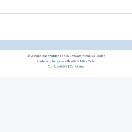
Développé par
phpBB
® Forum Software © phpBB Limited
Traduction française officielle
©
Miles Cellar
Confidentialité
|
Conditions