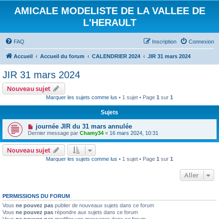
AMICALE MODELISTE DE LA VALLEE DE
L'HERAULT
FAQ
Inscription
Connexion
Accueil
Accueil du forum
CALENDRIER 2024
JIR 31 mars 2024
JIR 31 mars 2024
Nouveau sujet
Marquer les sujets comme lus
• 1 sujet • Page
1
sur
1
Sujets
journée JIR du 31 mars annulée
Dernier message par
Chamy34
«
16 mars 2024, 10:31
Nouveau sujet
Marquer les sujets comme lus
• 1 sujet • Page
1
sur
1
Aller
PERMISSIONS DU FORUM
Vous
ne pouvez pas
publier de nouveaux sujets dans ce forum
Vous
ne pouvez pas
répondre aux sujets dans ce forum