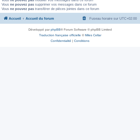
Vous
ne pouvez pas
modifier vos messages dans ce forum
Vous
ne pouvez pas
supprimer vos messages dans ce forum
Vous
ne pouvez pas
transférer de pièces jointes dans ce forum
Accueil
Accueil du forum
Fuseau horaire sur
UTC+02:00
Développé par
phpBB
® Forum Software © phpBB Limited
Traduction française officielle
©
Miles Cellar
Confidentialité
|
Conditions