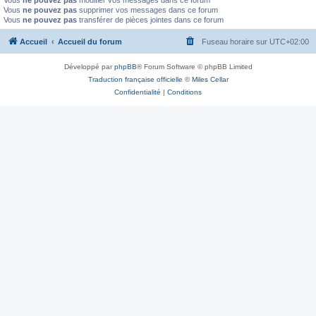
Vous
ne pouvez pas
modifier vos messages dans ce forum
Vous
ne pouvez pas
supprimer vos messages dans ce forum
Vous
ne pouvez pas
transférer de pièces jointes dans ce forum
Accueil
Accueil du forum
Fuseau horaire sur
UTC+02:00
Développé par
phpBB
® Forum Software © phpBB Limited
Traduction française officielle
©
Miles Cellar
Confidentialité
|
Conditions