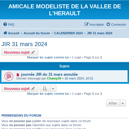
AMICALE MODELISTE DE LA VALLEE DE
L'HERAULT
FAQ
Inscription
Connexion
Accueil
Accueil du forum
CALENDRIER 2024
JIR 31 mars 2024
JIR 31 mars 2024
Nouveau sujet
Marquer les sujets comme lus
• 1 sujet • Page
1
sur
1
Sujets
journée JIR du 31 mars annulée
Dernier message par
Chamy34
«
16 mars 2024, 10:31
Nouveau sujet
Marquer les sujets comme lus
• 1 sujet • Page
1
sur
1
Aller
PERMISSIONS DU FORUM
Vous
ne pouvez pas
publier de nouveaux sujets dans ce forum
Vous
ne pouvez pas
répondre aux sujets dans ce forum