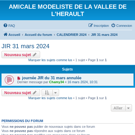
AMICALE MODELISTE DE LA VALLEE DE
L'HERAULT
FAQ
Inscription
Connexion
Accueil
Accueil du forum
CALENDRIER 2024
JIR 31 mars 2024
JIR 31 mars 2024
Nouveau sujet
Marquer les sujets comme lus
• 1 sujet • Page
1
sur
1
Sujets
journée JIR du 31 mars annulée
Dernier message par
Chamy34
«
16 mars 2024, 10:31
Nouveau sujet
Marquer les sujets comme lus
• 1 sujet • Page
1
sur
1
Aller
PERMISSIONS DU FORUM
Vous
ne pouvez pas
publier de nouveaux sujets dans ce forum
Vous
ne pouvez pas
répondre aux sujets dans ce forum