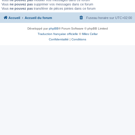
Vous
ne pouvez pas
modifier vos messages dans ce forum
Vous
ne pouvez pas
supprimer vos messages dans ce forum
Vous
ne pouvez pas
transférer de pièces jointes dans ce forum
Accueil
Accueil du forum
Fuseau horaire sur
UTC+02:00
Développé par
phpBB
® Forum Software © phpBB Limited
Traduction française officielle
©
Miles Cellar
Confidentialité
|
Conditions