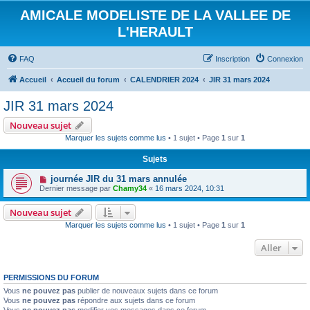
AMICALE MODELISTE DE LA VALLEE DE
L'HERAULT
FAQ
Inscription
Connexion
Accueil
Accueil du forum
CALENDRIER 2024
JIR 31 mars 2024
JIR 31 mars 2024
Nouveau sujet
Marquer les sujets comme lus
• 1 sujet • Page
1
sur
1
Sujets
journée JIR du 31 mars annulée
Dernier message par
Chamy34
«
16 mars 2024, 10:31
Nouveau sujet
Marquer les sujets comme lus
• 1 sujet • Page
1
sur
1
Aller
PERMISSIONS DU FORUM
Vous
ne pouvez pas
publier de nouveaux sujets dans ce forum
Vous
ne pouvez pas
répondre aux sujets dans ce forum