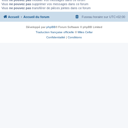
Vous
ne pouvez pas
modifier vos messages dans ce forum
Vous
ne pouvez pas
supprimer vos messages dans ce forum
Vous
ne pouvez pas
transférer de pièces jointes dans ce forum
Accueil
Accueil du forum
Fuseau horaire sur
UTC+02:00
Développé par
phpBB
® Forum Software © phpBB Limited
Traduction française officielle
©
Miles Cellar
Confidentialité
|
Conditions