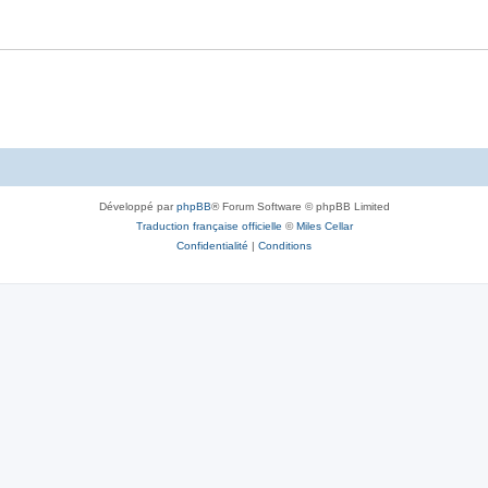
Développé par
phpBB
® Forum Software © phpBB Limited
Traduction française officielle
©
Miles Cellar
Confidentialité
|
Conditions