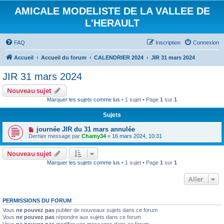
AMICALE MODELISTE DE LA VALLEE DE
L'HERAULT
FAQ
Inscription
Connexion
Accueil
Accueil du forum
CALENDRIER 2024
JIR 31 mars 2024
JIR 31 mars 2024
Nouveau sujet
Marquer les sujets comme lus
• 1 sujet • Page
1
sur
1
Sujets
journée JIR du 31 mars annulée
Dernier message par
Chamy34
«
16 mars 2024, 10:31
Nouveau sujet
Marquer les sujets comme lus
• 1 sujet • Page
1
sur
1
Aller
PERMISSIONS DU FORUM
Vous
ne pouvez pas
publier de nouveaux sujets dans ce forum
Vous
ne pouvez pas
répondre aux sujets dans ce forum