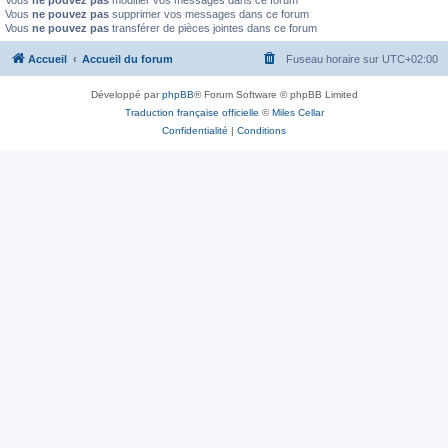
Vous
ne pouvez pas
modifier vos messages dans ce forum
Vous
ne pouvez pas
supprimer vos messages dans ce forum
Vous
ne pouvez pas
transférer de pièces jointes dans ce forum
Accueil
Accueil du forum
Fuseau horaire sur
UTC+02:00
Développé par
phpBB
® Forum Software © phpBB Limited
Traduction française officielle
©
Miles Cellar
Confidentialité
|
Conditions