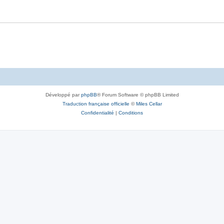
Développé par
phpBB
® Forum Software © phpBB Limited
Traduction française officielle
©
Miles Cellar
Confidentialité
|
Conditions